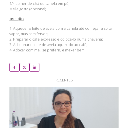
1/4 colher de chá de canela em pó;
Mel a gosto (opcional).
Instruções
1. Aquecer o leite de aveia com a canela até começar a soltar
vapor, mas sem ferver;
2. Preparar o café expresso e colocá-lo numa chávena;
3. Adicionar o leite de aveia aquecido ao café;
4. Adoçar com mel, se preferir, e mexer bem.
RECENTES