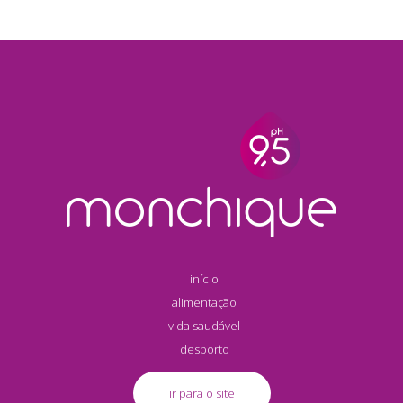
início
alimentação
vida saudável
desporto
ir para o site