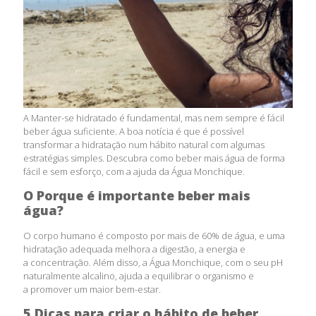
A Manter-se hidratado é fundamental, mas nem sempre é fácil
beber água suficiente. A boa notícia é que é possível
transformar a hidratação num hábito natural com algumas
estratégias simples. Descubra como beber mais água de forma
fácil e sem esforço, com a ajuda da Água Monchique.
O Porque é importante beber mais
água?
O corpo humano é composto por mais de
60% de água, e uma
hidratação adequada
melhora a digestão, a energia e
a
concentração. Além disso, a Água
Monchique, com o seu pH
naturalmente
alcalino, ajuda a equilibrar o organismo e
a
promover um maior bem-estar.
5 Dicas para criar o hábito de beber