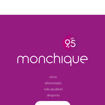
início
alimentação
vida saudável
desporto