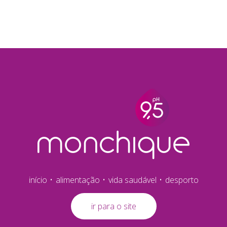
início
alimentação
vida saudável
desporto
ir para o site