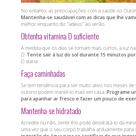
No entanto, as preocupações com a saúde no Outono
Mantenha-se saudável com as dicas que lhe vam
melhor enquanto diz "adeus" ao verão.
Obtenha vitamina D suficiente
À medida que os dias se tornam mais curtos, a luz nat
D.
Tente sair à luz do sol durante 15 minutos por
D diária.
Faça caminhadas
Se tem tendência para ser muito ativo nos meses de 
outono podem mantê-lo mais em casa.
Programe um
para apanhar ar fresco e fazer um pouco de exer
Mantenha-se hidratado
Acredite ou não, sentir frio pode desidratá-lo da m
uma vez que o seu corpo trabalha arduamente para 
ingestão de água para se certificar de que inger