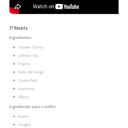
2ª Receita
Ingredientes:
Tomate Cherry
Cebola roxa
Pepino
Peito de frango
Queijo feta
Azeitonas
Alface
Ingredientes para o molho:
Azeite
Vinagre