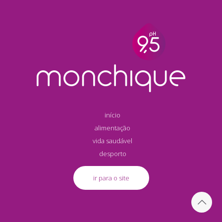
início
alimentação
vida saudável
desporto
ir para o site