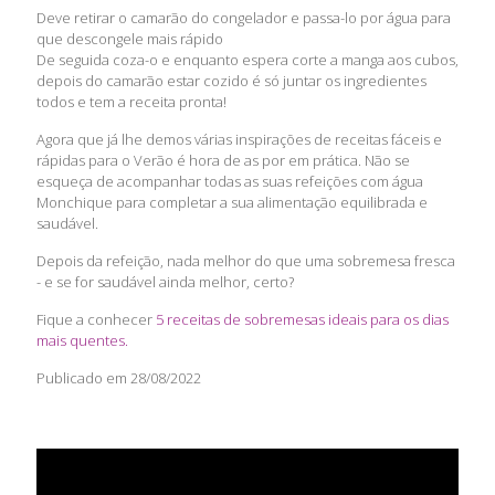
Deve retirar o camarão do congelador e passa-lo por água para
que descongele mais rápido
De seguida coza-o e enquanto espera corte a manga aos cubos,
depois do camarão estar cozido é só juntar os ingredientes
todos e tem a receita pronta!
Agora que já lhe demos várias inspirações de receitas fáceis e
rápidas para o Verão é hora de as por em prática. Não se
esqueça de acompanhar todas as suas refeições com água
Monchique para completar a sua alimentação equilibrada e
saudável.
Depois da refeição, nada melhor do que uma sobremesa fresca
- e se for saudável ainda melhor, certo?
Fique a conhecer
5 receitas de sobremesas ideais para os dias
mais quentes.
Publicado em 28
/08/2022