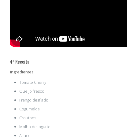
4ª Receita
Ingredientes:
Tomate Cherry
Queijo fresco
Frango desfiado
Cogumelos
Croutons
Molho de iogurte
Alface