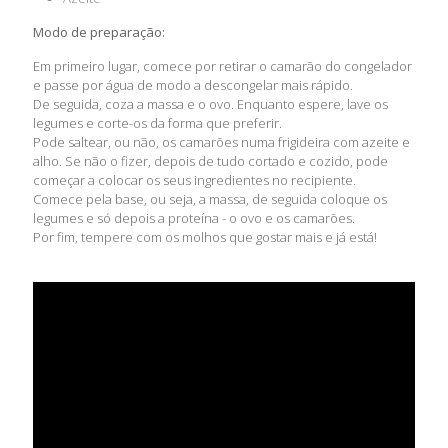
Modo de preparação:
Em primeiro lugar, comece por retirar o camarão do congelador
e passe por água de modo a descongelar mais rápido.
De seguida, coza a massa e o ovo. Enquanto espere, lave os
legumes e corte-os da forma que preferir.
Pode saltear, ou não, os camarões numa frigideira com azeite e
alho. Se não o fizer, depois de tudo cortado e cozido, pode
começar a colocar os seus ingredientes no recipiente.
Comece pela base, ou seja, a massa, de seguida coloque os
legumes e só depois a proteína - o ovo e os camarões.
Por fim, tempere com os molhos que gostar mais e já está!