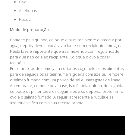
Ovo
Azeitonas
Rúcula
Modo de preparação
Comece pela quinoa, coloque-a num recipiente e passe-a por
água, depois, deve colocá-la ao lume num recipiente com água.
Nesta fase é importante que a vá mexendo com regularidade
para que não cole ao recipiente. Coloque o ovo a cozer
também.
Entretanto, pode começar a cortar os cogumelos e os pimentos,
para de seguida os saltear numa frigideira com azeite. Tempere
o salmão fumado com um pouco de sal e umas gotas de limão.
Ao empratar, comece pela base, isto é, pela quinoa, de seguida
coloque os pimentos e os cogumelos e só depois a proteína - o
ovo e o salmão fumado. A seguir, acrescente a rúcula e as
azeitonas e fica com a sua receita pronta!