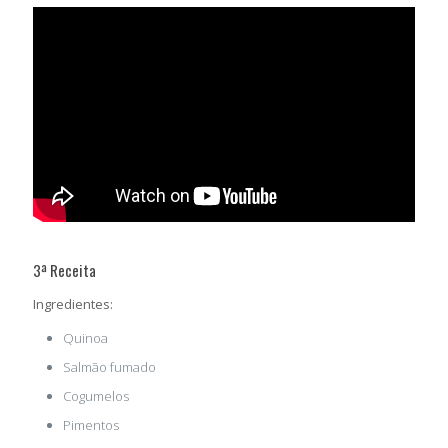
3ª Receita
Ingredientes:
Quinoa
Salmão fumado
Cogumelos
Pimentos