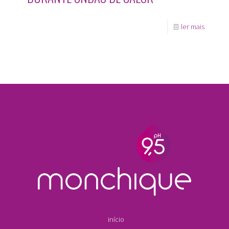
ler mais
início