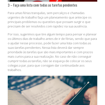
3 – Faça uma lista com todas as tarefas pendentes
Para umas férias tranquilas, sem percalços e chamadas
urgentes de trabalho faça um planeamento que antecipe os
principais problemas ou questões que possam surgir e que
precisam de ser resolvidos com rapidez na sua ausência.
Por isso, sugerimos que tire algum tempo para pensar e planear
os últimos dias de trabalho antes de ir de férias, sendo que para
o ajudar nesse processo, pode fazer uma lista com todas as
suas tarefas pendentes. Nessa lista deverá dar sempre
prioridade às tarefas que são mais importantes e com prazos
mais curtos para a sua realização. No caso de não conseguir
cumprir todas as tarefas, não se esqueça de colocar os seus
colegas a par, para que consigam dar continuidade aos
trabalhos.