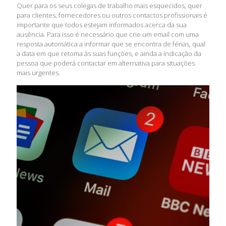
Quer para os seus colegas de trabalho mais esquecidos, quer
para clientes, fornecedores ou outros contactos profissionais é
importante que todos estejam informados acerca da sua
ausência. Para isso é necessário que crie um email com uma
resposta automática a informar que se encontra de férias, qual
a data em que retoma às suas funções, e ainda a indicação da
pessoa que poderá contactar em alternativa para situações
mais urgentes.