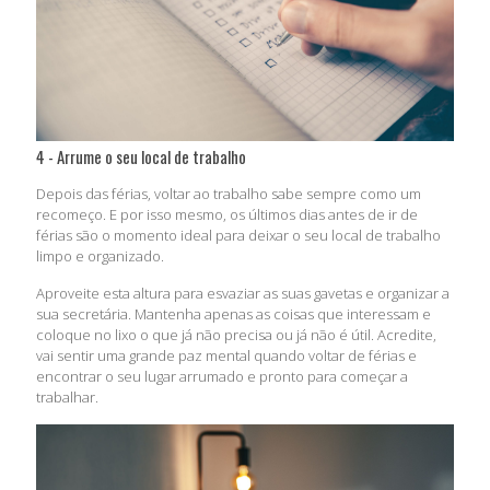
4 - Arrume o seu local de trabalho
Depois das férias, voltar ao trabalho sabe sempre como um
recomeço. E por isso mesmo, os últimos dias antes de ir de
férias são o momento ideal para deixar o seu local de trabalho
limpo e organizado.
Aproveite esta altura para esvaziar as suas gavetas e organizar a
sua secretária. Mantenha apenas as coisas que interessam e
coloque no lixo o que já não precisa ou já não é útil. Acredite,
vai sentir uma grande paz mental quando voltar de férias e
encontrar o seu lugar arrumado e pronto para começar a
trabalhar.