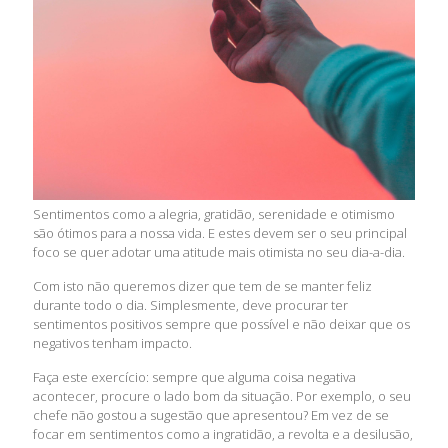
Sentimentos como a alegria, gratidão, serenidade e otimismo
são ótimos para a nossa vida. E estes devem ser o seu principal
foco se quer adotar uma atitude mais otimista no seu dia-a-dia.
Com isto não queremos dizer que tem de se manter feliz
durante todo o dia. Simplesmente, deve procurar ter
sentimentos positivos sempre que possível e não deixar que os
negativos tenham impacto.
Faça este exercício: sempre que alguma coisa negativa
acontecer, procure o lado bom da situação. Por exemplo, o seu
chefe não gostou a sugestão que apresentou? Em vez de se
focar em sentimentos como a ingratidão, a revolta e a desilusão,