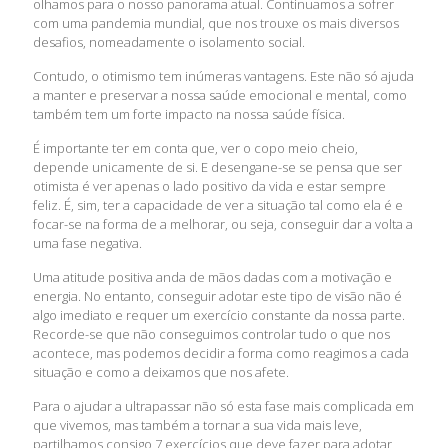
olhamos para o nosso panorama atual. Continuamos a sofrer
com uma pandemia mundial, que nos trouxe os mais diversos
desafios, nomeadamente o isolamento social.
Contudo, o otimismo tem inúmeras vantagens. Este não só ajuda
a manter e preservar a nossa saúde emocional e mental, como
também tem um forte impacto na nossa saúde física.
É importante ter em conta que, ver o copo meio cheio,
depende unicamente de si. E desengane-se se pensa que ser
otimista é ver apenas o lado positivo da vida e estar sempre
feliz. É, sim, ter a capacidade de ver a situação tal como ela é e
focar-se na forma de a melhorar, ou seja, conseguir dar a volta a
uma fase negativa.
Uma atitude positiva anda de mãos dadas com a motivação e
energia. No entanto, conseguir adotar este tipo de visão não é
algo imediato e requer um exercício constante da nossa parte.
Recorde-se que não conseguimos controlar tudo o que nos
acontece, mas podemos decidir a forma como reagimos a cada
situação e como a deixamos que nos afete.
Para o ajudar a ultrapassar não só esta fase mais complicada em
que vivemos, mas também a tornar a sua vida mais leve,
partilhamos consigo 7 exercícios que deve fazer para adotar