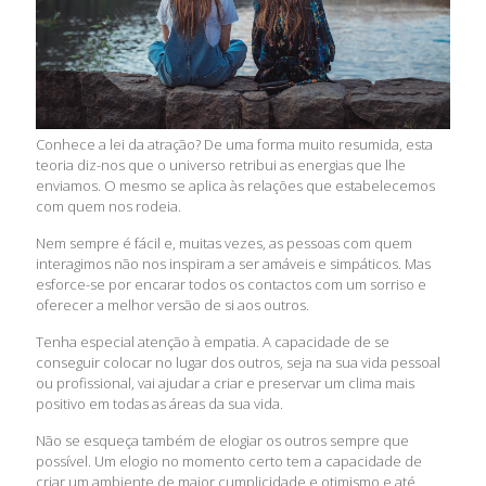
Conhece a lei da atração? De uma forma muito resumida, esta
teoria diz-nos que o universo retribui as energias que lhe
enviamos. O mesmo se aplica às relações que estabelecemos
com quem nos rodeia.
Nem sempre é fácil e, muitas vezes, as pessoas com quem
interagimos não nos inspiram a ser amáveis e simpáticos. Mas
esforce-se por encarar todos os contactos com um sorriso e
oferecer a melhor versão de si aos outros.
Tenha especial atenção à empatia. A capacidade de se
conseguir colocar no lugar dos outros, seja na sua vida pessoal
ou profissional, vai ajudar a criar e preservar um clima mais
positivo em todas as áreas da sua vida.
Não se esqueça também de elogiar os outros sempre que
possível. Um elogio no momento certo tem a capacidade de
criar um ambiente de maior cumplicidade e otimismo e até