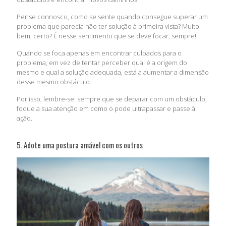
Pense connosco, como se sente quando consegue superar um
problema que parecia não ter solução à primeira vista? Muito
bem, certo? É nesse sentimento que se deve focar, sempre!
Quando se foca apenas em encontrar culpados para o
problema, em vez de tentar perceber qual é a origem do
mesmo e qual a solução adequada, está a aumentar a dimensão
desse mesmo obstáculo.
Por isso, lembre-se: sempre que se deparar com um obstáculo,
foque a sua atenção em como o pode ultrapassar e passe à
ação.
5. Adote uma postura amável com os outros