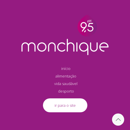
início
alimentação
vida saudável
desporto
ir para o site