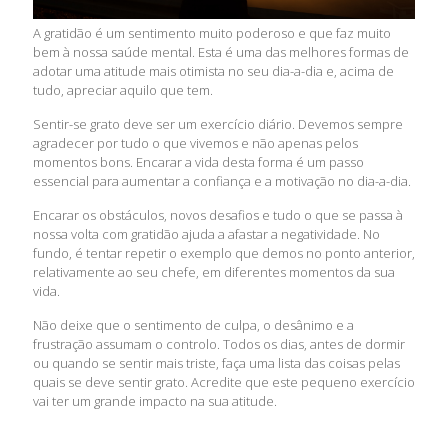
A gratidão é um sentimento muito poderoso e que faz muito
bem à nossa saúde mental. Esta é uma das melhores formas de
adotar uma atitude mais otimista no seu dia-a-dia e, acima de
tudo, apreciar aquilo que tem.
Sentir-se grato deve ser um exercício diário. Devemos sempre
agradecer por tudo o que vivemos e não apenas pelos
momentos bons. Encarar a vida desta forma é um passo
essencial para aumentar a confiança e a motivação no dia-a-dia.
Encarar os obstáculos, novos desafios e tudo o que se passa à
nossa volta com gratidão ajuda a afastar a negatividade. No
fundo, é tentar repetir o exemplo que demos no ponto anterior,
relativamente ao seu chefe, em diferentes momentos da sua
vida.
Não deixe que o sentimento de culpa, o desânimo e a
frustração assumam o controlo. Todos os dias, antes de dormir
ou quando se sentir mais triste, faça uma lista das coisas pelas
quais se deve sentir grato. Acredite que este pequeno exercício
vai ter um grande impacto na sua atitude.