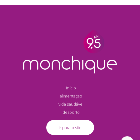
início
alimentação
vida saudável
desporto
ir para o site