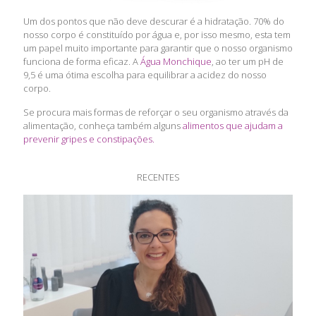
Um dos pontos que não deve descurar é a hidratação. 70% do
nosso corpo é constituído por água e, por isso mesmo, esta tem
um papel muito importante para garantir que o nosso organismo
funciona de forma eficaz. A
Água Monchique
, ao ter um pH de
9,5 é uma ótima escolha para equilibrar a acidez do nosso
corpo.
Se procura mais formas de reforçar o seu organismo através da
alimentação, conheça também alguns
alimentos que ajudam a
prevenir gripes e constipações.
RECENTES