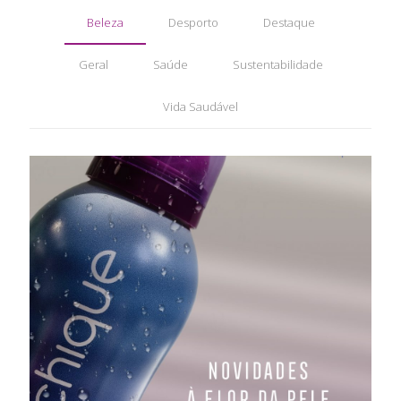
Beleza
Desporto
Destaque
Geral
Saúde
Sustentabilidade
Vida Saudável