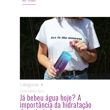
ler mais
Categorias
24 de Março, 2021
Já bebeu água hoje? A
importância da hidratação