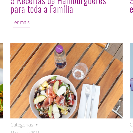
5 Receitas de Hambúrgueres
para toda a Família
ler mais
Categorias
C
11 de Junho, 2021
1